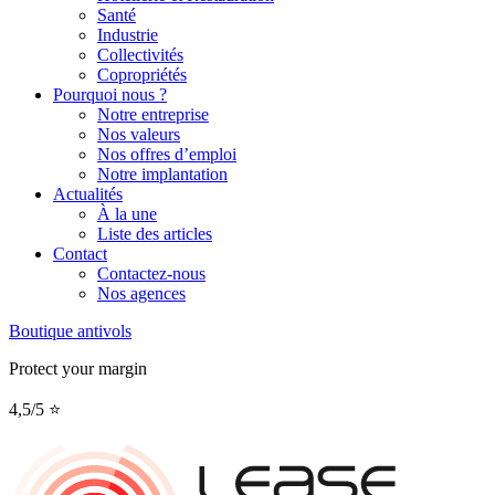
Santé
Industrie
Collectivités
Copropriétés
Pourquoi nous ?
Notre entreprise
Nos valeurs
Nos offres d’emploi
Notre implantation
Actualités
À la une
Liste des articles
Contact
Contactez-nous
Nos agences
Boutique antivols
Protect your margin
4,5/5 ⭐️