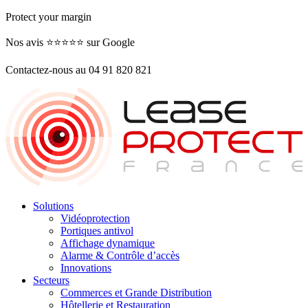
Protect your margin
Nos avis ⭐️⭐️⭐️⭐️⭐️ sur Google
Contactez-nous au 04 91 820 821
Solutions
Vidéoprotection
Portiques antivol
Affichage dynamique
Alarme & Contrôle d’accès
Innovations
Secteurs
Commerces et Grande Distribution
Hôtellerie et Restauration