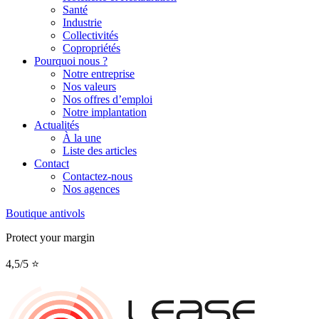
Santé
Industrie
Collectivités
Copropriétés
Pourquoi nous ?
Notre entreprise
Nos valeurs
Nos offres d’emploi
Notre implantation
Actualités
À la une
Liste des articles
Contact
Contactez-nous
Nos agences
Boutique antivols
Protect your margin
4,5/5 ⭐️