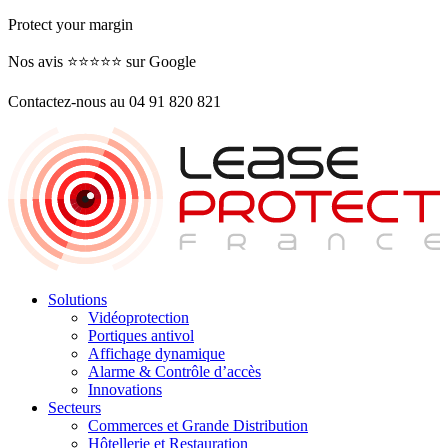
Protect your margin
Nos avis ⭐️⭐️⭐️⭐️⭐️ sur Google
Contactez-nous au 04 91 820 821
Solutions
Vidéoprotection
Portiques antivol
Affichage dynamique
Alarme & Contrôle d’accès
Innovations
Secteurs
Commerces et Grande Distribution
Hôtellerie et Restauration